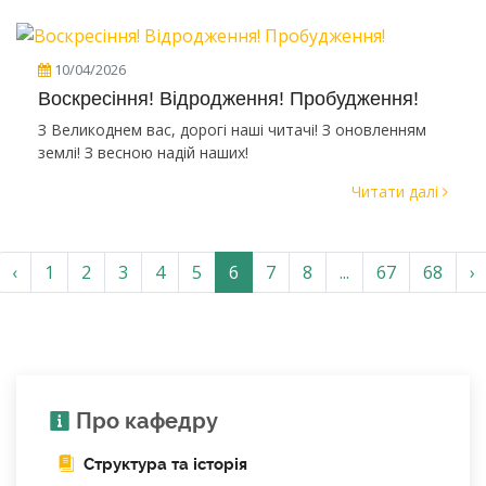
10/04/2026
Воскресіння! Відродження! Пробудження!
З Великоднем вас, дорогі наші читачі! З оновленням
землі! З весною надій наших!
Читати далі
‹
1
2
3
4
5
6
7
8
...
67
68
›
Про кафедру
Структура та історія