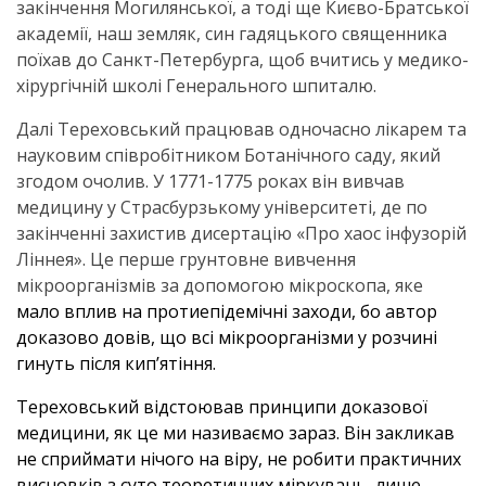
закінчення Могилянської, а тоді ще Києво-Братської
академії, наш земляк, син гадяцького священника
поїхав до Санкт-Петербурга, щоб вчитись у медико-
хірургічній школі Генерального шпиталю.
Далі Тереховський працював одночасно лікарем та
науковим співробітником Ботанічного саду, який
згодом очолив. У 1771-1775 роках він вивчав
медицину у Страсбурзькому університеті, де по
закінченні захистив дисертацію «Про хаос інфузорій
Ліннея». Це перше грунтовне вивчення
мікроорганізмів за допомогою мікроскопа, яке
мало вплив на протиепідемічні заходи, бо автор
доказово довів, що всі мікроорганізми у розчині
гинуть після кип’ятіння.
Тереховський відстоював принципи доказової
медицини, як це ми називаємо зараз. Він закликав
не сприймати нічого на віру, не робити практичних
висновків з суто теоретичних міркувань, лише