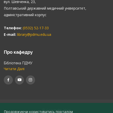
вул. Шевченка, 23,
Полтавський державний медичний університет,
адміністративний корпус
Телефон:
(0532) 52-17-33
E-mail:
library@pdmu.edu.ua
Про кафедру
Бібліотека ПДМУ
Читати Далі
© Copyright 2026
Продовжуючи користуватись порталом